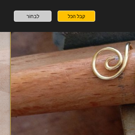
קבל הכל
לִבחוֹר