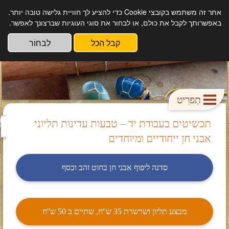
אתר זה משתמש בקובצי Cookie כדי להציע לך חוויית גלישה טובה יותר.
אבן דרך תכשיטים עבודת יד מקורית.
באפשרותך לקבל את כולם, או לבחור את סוגי העוגיות שברצונך לאפשר.
קבל הכל
לִבחוֹר
תַפרִיט
תכשיטים בעבודת יד – טבעות עדינות תליוני
אבני חן ייחודיים ומיוחדים
סדנה ליפוף אבני חן בחוט זהב וכסף
מבצע תליון ושרשרת 35 ש''ח, שתיים ב 50 ש''ח